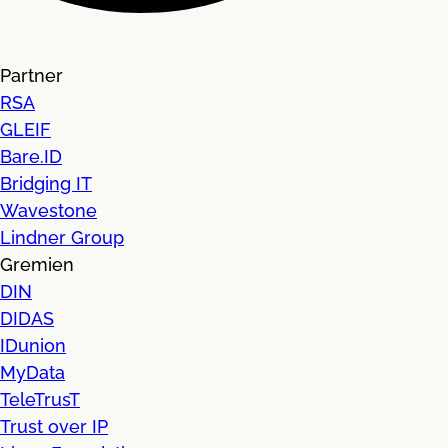
Partner
RSA
GLEIF
Bare.ID
Bridging IT
Wavestone
Lindner Group
Gremien
DIN
DIDAS
IDunion
MyData
TeleTrusT
Trust over IP